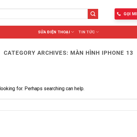
GỌI MI
SỬA ĐIỆN THOẠI
TIN TỨC
CATEGORY ARCHIVES:
MÀN HÌNH IPHONE 13
looking for. Perhaps searching can help.