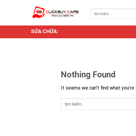
Skip
to
Search
for:
content
SỬA CHỮA:
Nothing Found
It seems we can’t find what you’re 