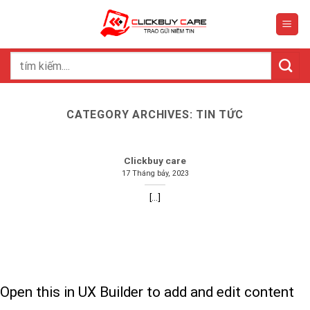
Skip
to
content
Search
for:
CATEGORY ARCHIVES:
TIN TỨC
Clickbuy care
17 Tháng bảy, 2023
[...]
Open this in UX Builder to add and edit content