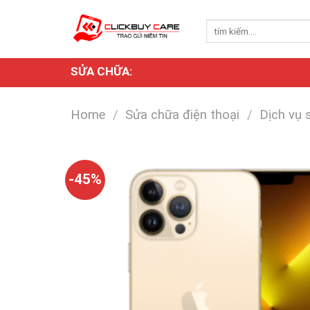
Skip
to
Search
for:
content
SỬA CHỮA:
Home
/
Sửa chữa điện thoại
/
Dịch vụ 
-45%