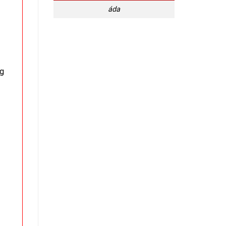
áda
ng