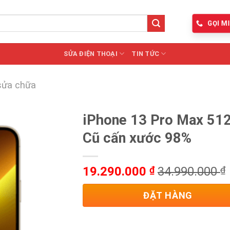
GỌI MI
SỬA ĐIỆN THOẠI
TIN TỨC
sửa chữa
iPhone 13 Pro Max 51
Cũ cấn xước 98%
19.290.000
₫
34.990.000
₫
ĐẶT HÀNG