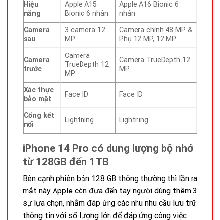
Hiệu
Apple A15
Apple A16 Bionic 6
năng
Bionic 6 nhân
nhân
Camera
3 camera 12
Camera chính 48 MP &
sau
MP
Phụ 12 MP, 12 MP
Camera
Camera
Camera TrueDepth 12
TrueDepth 12
trước
MP
MP
Xác thực
Face ID
Face ID
bảo mật
Cổng kết
Lightning
Lightning
nối
iPhone 14 Pro có dung lượng bộ nhớ
từ 128GB đến 1TB
Bên cạnh phiên bản 128 GB thông thường thì lần ra
mắt này Apple còn đưa đến tay người dùng thêm 3
sự lựa chọn, nhằm đáp ứng các nhu nhu cầu lưu trữ
thông tin với số lượng lớn để đáp ứng công việc