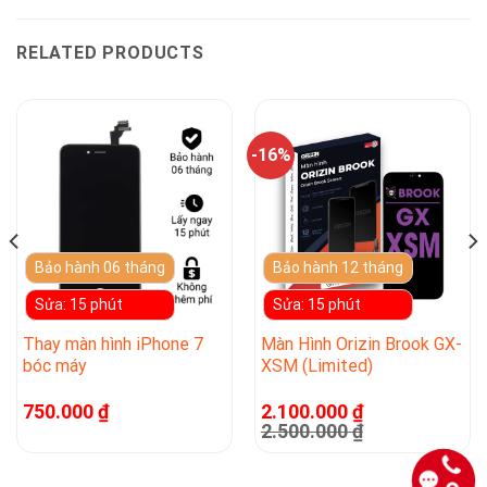
RELATED PRODUCTS
-16%
Bảo hành 06 tháng
Bảo hành 12 tháng
Sửa: 15 phút
Sửa: 15 phút
Thay màn hình iPhone 7
Màn Hình Orizin Brook GX-
bóc máy
XSM (Limited)
750.000
₫
2.100.000
₫
2.500.000
₫