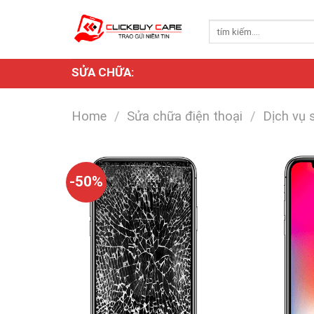
Skip
to
Search
for:
content
SỬA CHỮA:
Home
/
Sửa chữa điện thoại
/
Dịch vụ 
-50%