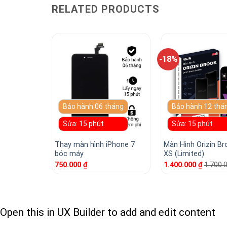
RELATED PRODUCTS
-18%
tháng
Bảo hành 06 tháng
Bảo hành 12 thá
Sửa: 15 phút
Sửa: 15 phút
Olip IPO-XS
Thay màn hình iPhone 7
Màn Hình Orizin Br
Hãng)
bóc máy
XS (Limited)
00.000
₫
750.000
₫
1.400.000
₫
1.700.
Open this in UX Builder to add and edit content