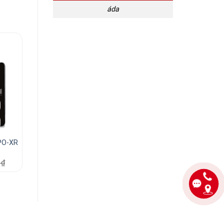
áda
IPO-XR
0
₫