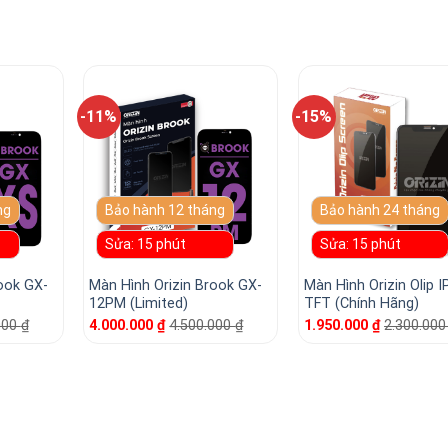
-11%
-15%
ng
Bảo hành 12 tháng
Bảo hành 24 tháng
Sửa: 15 phút
Sửa: 15 phút
ook GX-
Màn Hình Orizin Brook GX-
Màn Hình Orizin Olip 
12PM (Limited)
TFT (Chính Hãng)
000
₫
4.000.000
₫
4.500.000
₫
1.950.000
₫
2.300.00