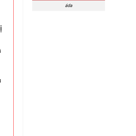
áda
ị
ì
g