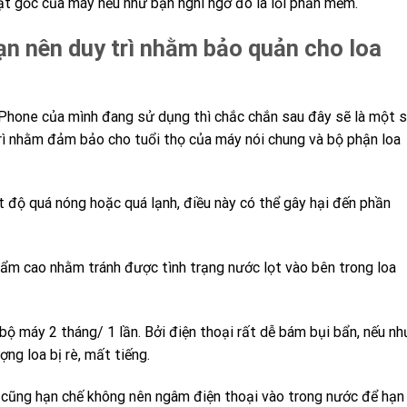
đặt gốc của máy nếu như bạn nghi ngờ đó là lỗi phần mềm.
n nên duy trì nhằm bảo quản cho loa
iPhone của mình đang sử dụng thì chắc chắn sau đây sẽ là một 
rì nhằm đảm bảo cho tuổi thọ của máy nói chung và bộ phận loa
t độ quá nóng hoặc quá lạnh, điều này có thể gây hại đến phần
ẩm cao nhằm tránh được tình trạng nước lọt vào bên trong loa
ộ máy 2 tháng/ 1 lần. Bởi điện thoại rất dễ bám bụi bẩn, nếu nh
ng loa bị rè, mất tiếng.
 cũng hạn chế không nên ngâm điện thoại vào trong nước để hạn