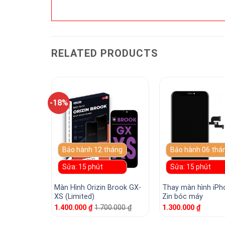
RELATED PRODUCTS
-18%
tháng
Bảo hành 12 tháng
Bảo hành 06 thá
Sửa: 15 phút
Sửa: 15 phút
Phone X Zin
Màn Hình Orizin Brook GX-
Thay màn hình iPh
XS (Limited)
Zin bóc máy
1.400.000
₫
1.700.000
₫
1.300.000
₫