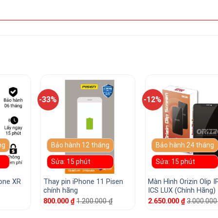
-33%
-12%
ng
Bảo hành 12 tháng
Bảo hành 24 tháng
Sửa: 15 phút
Sửa: 15 phút
one XR
Thay pin iPhone 11 Pisen
Màn Hình Orizin Olip 
chính hãng
ICS LUX (Chính Hãng)
800.000
₫
1.200.000
₫
2.650.000
₫
3.000.00