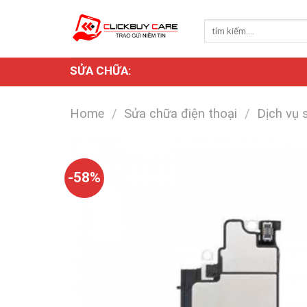
Skip
to
Search
for:
content
SỬA CHỮA:
Home
/
Sửa chữa điện thoại
/
Dịch vụ 
-58%