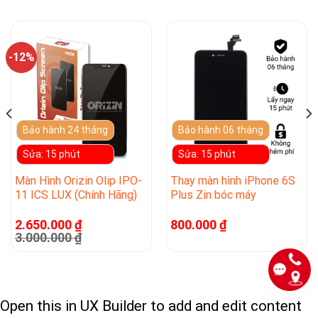
-12%
Bảo hành 24 tháng
Bảo hành 06 tháng
Sửa: 15 phút
Sửa: 15 phút
Màn Hình Orizin Olip IPO-
Thay màn hình iPhone 6S
11 ICS LUX (Chính Hãng)
Plus Zin bóc máy
2.650.000
₫
800.000
₫
3.000.000
₫
Open this in UX Builder to add and edit content