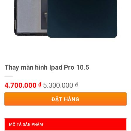
Thay màn hình Ipad Pro 10.5
4.700.000
₫
5.300.000
₫
ĐẶT HÀNG
MÔ TẢ SẢN PHẨM