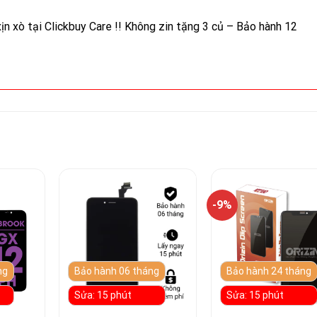
ịn xò tại Clickbuy Care !! Không zin tặng 3 củ – Bảo hành 12
-9%
ng
Bảo hành 06 tháng
Bảo hành 24 tháng
Sửa: 15 phút
Sửa: 15 phút