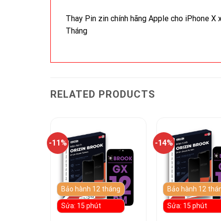
Thay Pin zin chính hãng Apple cho iPhone X x
Tháng
RELATED PRODUCTS
-11%
-14%
tháng
Bảo hành 12 tháng
Bảo hành 12 thá
Sửa: 15 phút
Sửa: 15 phút