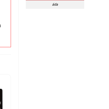
áda
g